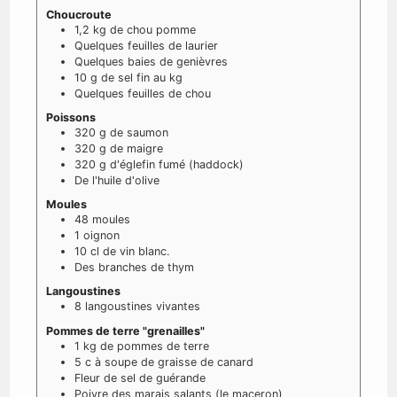
Choucroute
1,2
kg
de chou pomme
Quelques feuilles de laurier
Quelques baies de genièvres
10
g
de sel fin au kg
Quelques feuilles de chou
Poissons
320
g
de saumon
320
g
de maigre
320
g
d'églefin fumé (haddock)
De l'huile d'olive
Moules
48
moules
1
oignon
10
cl
de vin blanc.
Des branches de thym
Langoustines
8
langoustines vivantes
Pommes de terre "grenailles"
1
kg
de pommes de terre
5
c à soupe
de graisse de canard
Fleur de sel de guérande
Poivre des marais salants (le maceron)