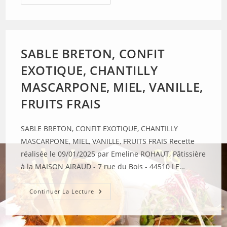
DE
VOLAILLE
EN
DUXELLES
DE
CHAMPIGNONS
SAUCE
SABLE BRETON, CONFIT
CREME
MORILLES
EXOTIQUE, CHANTILLY
ET
VIN
JAUNE
MASCARPONE, MIEL, VANILLE,
ACCOMPAGNEE
DE
FRUITS FRAIS
SES
CREPES
“PARMENTIERE”
SABLE BRETON, CONFIT EXOTIQUE, CHANTILLY
MASCARPONE, MIEL, VANILLE, FRUITS FRAIS Recette
réalisée le 09/01/2025 par Emeline ROHAUT, Pâtissière
à la MAISON AIRAUD - 7 rue du Bois - 44510 LE…
SABLE
Continuer La Lecture
BRETON,
CONFIT
EXOTIQUE,
CHANTILLY
MASCARPONE,