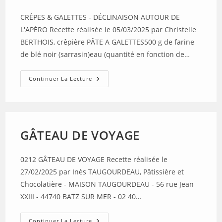
CRÊPES & GALETTES - DÉCLINAISON AUTOUR DE
L'APÉRO Recette réalisée le 05/03/2025 par Christelle
BERTHOIS, crêpière PÂTE A GALETTES500 g de farine
de blé noir (sarrasin)eau (quantité en fonction de…
CRÊPES
Continuer La Lecture
&
GALETTES
–
DÉCLINAISON
AUTOUR
DE
L’APÉRO
GÂTEAU DE VOYAGE
0212 GÂTEAU DE VOYAGE Recette réalisée le
27/02/2025 par Inès TAUGOURDEAU, Pâtissière et
Chocolatière - MAISON TAUGOURDEAU - 56 rue Jean
XXIII - 44740 BATZ SUR MER - 02 40…
GÂTEAU
Continuer La Lecture