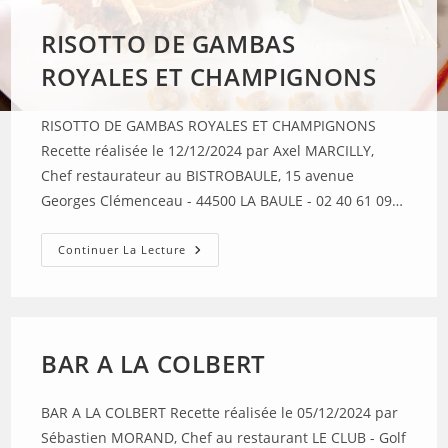
MIEL,
VANILLE,
RISOTTO DE GAMBAS
FRUITS
FRAIS
ROYALES ET CHAMPIGNONS
RISOTTO DE GAMBAS ROYALES ET CHAMPIGNONS
Recette réalisée le 12/12/2024 par Axel MARCILLY,
Chef restaurateur au BISTROBAULE, 15 avenue
Georges Clémenceau - 44500 LA BAULE - 02 40 61 09…
RISOTTO
Continuer La Lecture
DE
GAMBAS
ROYALES
ET
CHAMPIGNONS
BAR A LA COLBERT
BAR A LA COLBERT Recette réalisée le 05/12/2024 par
Sébastien MORAND, Chef au restaurant LE CLUB - Golf