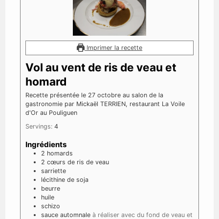
Imprimer la recette
Vol au vent de ris de veau et
homard
Recette présentée le 27 octobre au salon de la
gastronomie par Mickaël TERRIEN, restaurant La Voile
d'Or au Pouliguen
Servings:
4
Ingrédients
2
homards
2
cœurs de ris de veau
sarriette
lécithine de soja
beurre
huile
schizo
sauce automnale
à réaliser avec du fond de veau et