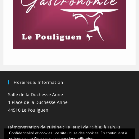
Horaires & Information
Salle de la Duchesse Anne
1 Place de la Duchesse Anne
44510 Le Pouliguen
Démonstration de cuisine : Le jeudi de 15h30 à 16h30
Confidentialité et cookies : ce site utilise des cookies. En continuant à
(hors vacances scolaires)
utiliser ce site Web, vous acceptez leur utilisation.