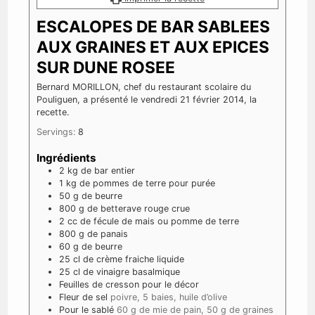
ESCALOPES DE BAR SABLEES
AUX GRAINES ET AUX EPICES
SUR DUNE ROSEE
Bernard MORILLON, chef du restaurant scolaire du
Pouliguen, a présenté le vendredi 21 février 2014, la
recette.
Servings:
8
Ingrédients
2
kg
de bar entier
1
kg
de pommes de terre pour purée
50
g
de beurre
800
g
de betterave rouge crue
2
cc de fécule de mais ou pomme de terre
800
g
de panais
60
g
de beurre
25
cl
de crème fraiche liquide
25
cl
de vinaigre basalmique
Feuilles
de cresson pour le décor
Fleur de sel
poivre, 5 baies, huile d’olive
Pour le sablé
60 g de mie de pain, 50 g de graines