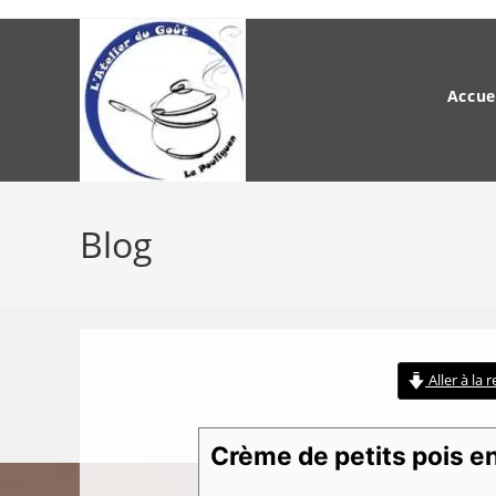
Skip
to
content
Accue
Blog
Aller à la 
Crème de petits pois en 