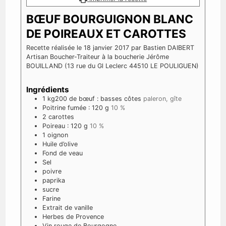
BŒUF BOURGUIGNON BLANC
DE POIREAUX ET CAROTTES
Recette réalisée le 18 janvier 2017 par Bastien DAIBERT
Artisan Boucher-Traiteur à la boucherie Jérôme
BOUILLAND (13 rue du Gl Leclerc 44510 LE POULIGUEN)
Ingrédients
1
kg200 de bœuf : basses côtes
paleron, gîte
Poitrine fumée : 120 g
10 %
2
carottes
Poireau : 120 g
10 %
1
oignon
Huile d’olive
Fond de veau
Sel
poivre
paprika
sucre
Farine
Extrait de vanille
Herbes de Provence
Vin rouge de Bourgogne