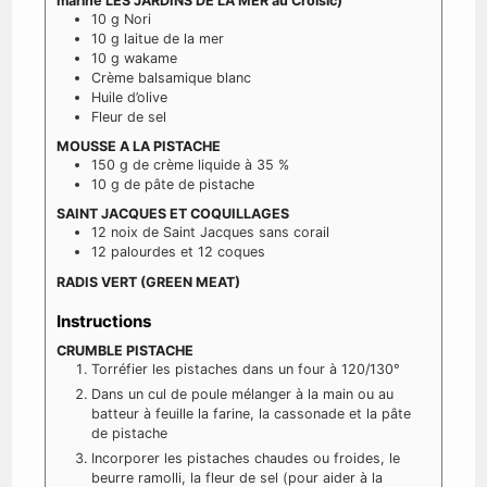
marine LES JARDINS DE LA MER au Croisic)
10
g
Nori
10
g
laitue de la mer
10
g
wakame
Crème balsamique blanc
Huile d’olive
Fleur de sel
MOUSSE A LA PISTACHE
150
g
de crème liquide à 35 %
10
g
de pâte de pistache
SAINT JACQUES ET COQUILLAGES
12
noix de Saint Jacques sans corail
12
palourdes et 12 coques
RADIS VERT (GREEN MEAT)
Instructions
CRUMBLE PISTACHE
Torréfier les pistaches dans un four à 120/130°
Dans un cul de poule mélanger à la main ou au
batteur à feuille la farine, la cassonade et la pâte
de pistache
Incorporer les pistaches chaudes ou froides, le
beurre ramolli, la fleur de sel (pour aider à la