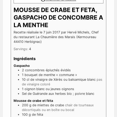
MOUSSE DE CRABE ET FETA,
GASPACHO DE CONCOMBRE A
LA MENTHE
Recette réalisée le 7 juin 2017 par Hervé Michels, Chef
du restaurant La Chaumière des Marais (Kermoureau
44410 Herbignac)
Servings:
4
Ingrédients
Gaspacho
2
concombres épluchés évidés
1
bouquet de menthe « commune »
10
cl
de vinaigre de Xérès ou balsamique blanc
pas
de vinaigre coloré
1
oignon blanc ou jeunes oignons
Sel de Guérande aux herbes bio ; poivre blanc
Mousse de crabe et féta
200
g
de miettes de crabe
chair de tourteaux
décortiqués ou en boîte ou bocal
100
g
de féta