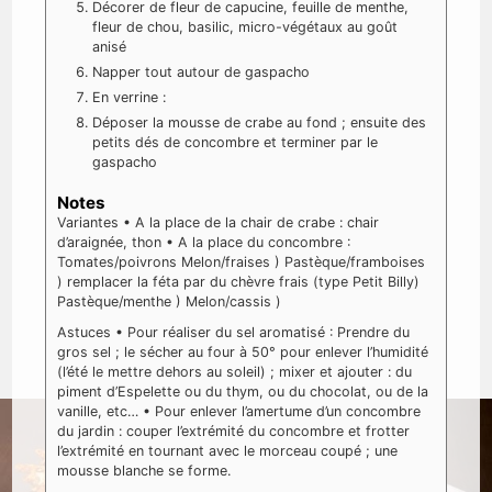
Décorer de fleur de capucine, feuille de menthe,
fleur de chou, basilic, micro-végétaux au goût
anisé
Napper tout autour de gaspacho
En verrine :
Déposer la mousse de crabe au fond ; ensuite des
petits dés de concombre et terminer par le
gaspacho
Notes
Variantes
• A la place de la chair de crabe : chair
d’araignée, thon
• A la place du concombre :
Tomates/poivrons
Melon/fraises )
Pastèque/framboises
) remplacer la féta par du chèvre frais (type Petit Billy)
Pastèque/menthe )
Melon/cassis )
Astuces
• Pour réaliser du sel aromatisé : Prendre du
gros sel ; le sécher au four à 50° pour enlever l’humidité
(l’été le mettre dehors au soleil) ; mixer et ajouter : du
piment d’Espelette ou du thym, ou du chocolat, ou de la
vanille, etc…
• Pour enlever l’amertume d’un concombre
du jardin : couper l’extrémité du concombre et frotter
l’extrémité en tournant avec le morceau coupé ; une
mousse blanche se forme.