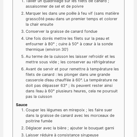
Tailler un quadrillage sur les filets de canard ;
assaisonner de sel et de poivre
Marquer les dans une poêle à feu vif (sans matière
grasscôté peau dans un premier temps et colorer
la chair ensuite
Conserver la graisse de canard fondue
Une fois dorés mettre les filets sur la peau et
enfourner à 80° ; cuire à 50° à cœur à la sonde
thermique (environ 30’)
Au terme de la cuisson les laisser refroidir et les
mettre sous vide ; les conserver au réfrigérateur
Avant de servir et pour remettre à température les
filets de canard : les plonger dans une grande
casserole d’eau chauffée à 60°. La température ne
doit pas dépasser 63° ; ils peuvent rester ainsi
dans l’eau à 60° plusieurs heures, cela ne poursuit
pas la cuisson
Sauce
Couper les légumes en mirepoix ; les faire suer
dans la graisse de canard avec les morceaux de
poitrine fumée
Déglacer avec la bière ; ajouter le bouquet garni
Laisser réduire à consistance sirupeuse