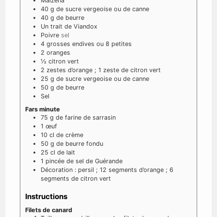
Maïzéna
40
g
de sucre vergeoise ou de canne
40
g
de beurre
Un trait de Viandox
Poivre
sel
4
grosses endives ou 8 petites
2
oranges
½
citron vert
2
zestes d’orange ; 1 zeste de citron vert
25
g
de sucre vergeoise ou de canne
50
g
de beurre
Sel
Fars minute
75
g
de farine de sarrasin
1
œuf
10
cl
de crème
50
g
de beurre fondu
25
cl
de lait
1
pincée de sel de Guérande
Décoration : persil ; 12 segments d’orange ; 6
segments de citron vert
Instructions
Filets de canard