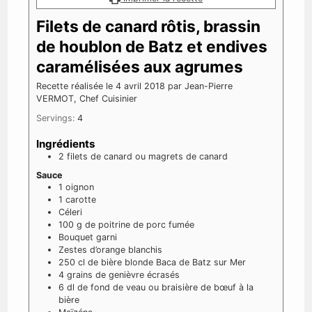
Filets de canard rôtis, brassin
de houblon de Batz et endives
caramélisées aux agrumes
Recette réalisée le 4 avril 2018 par Jean-Pierre
VERMOT, Chef Cuisinier
Servings:
4
Ingrédients
2
filets de canard ou magrets de canard
Sauce
1
oignon
1
carotte
Céleri
100
g
de poitrine de porc fumée
Bouquet garni
Zestes d’orange blanchis
250
cl
de bière blonde Baca de Batz sur Mer
4
grains de genièvre écrasés
6
dl
de fond de veau ou braisière de bœuf à la
bière