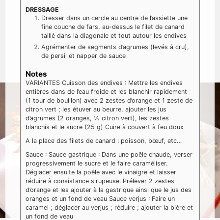
DRESSAGE
Dresser dans un cercle au centre de l’assiette une
fine couche de fars, au-dessus le filet de canard
taillé dans la diagonale et tout autour les endives
Agrémenter de segments d’agrumes (levés à cru),
de persil et napper de sauce
Notes
VARIANTES
Cuisson des endives : Mettre les endives
entières dans de l’eau froide et les blanchir rapidement
(1 tour de bouillon) avec 2 zestes d’orange et 1 zeste de
citron vert ; les étuver au beurre, ajouter les jus
d’agrumes (2 oranges, ½ citron vert), les zestes
blanchis et le sucre (25 g)
Cuire à couvert à feu doux
A la place des filets de canard : poisson, bœuf, etc…
Sauce :
Sauce gastrique : Dans une poêle chaude, verser
progressivement le sucre et le faire caraméliser.
Déglacer ensuite la poêle avec le vinaigre et laisser
réduire à consistance sirupeuse. Prélever 2 zestes
d’orange et les ajouter à la gastrique ainsi que le jus des
oranges et un fond de veau
Sauce verjus : Faire un
caramel ; déglacer au verjus ; réduire ; ajouter la bière et
un fond de veau