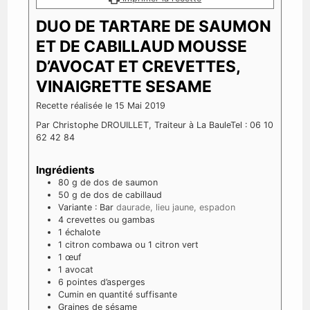
DUO DE TARTARE DE SAUMON
ET DE CABILLAUD MOUSSE
D’AVOCAT ET CREVETTES,
VINAIGRETTE SESAME
Recette réalisée le 15 Mai 2019
Par Christophe DROUILLET, Traiteur à La Baule
Tel : 06 10
62 42 84
Ingrédients
80
g
de dos de saumon
50
g
de dos de cabillaud
Variante : Bar
daurade, lieu jaune, espadon
4
crevettes ou gambas
1
échalote
1
citron combawa ou 1 citron vert
1
œuf
1
avocat
6
pointes d’asperges
Cumin en quantité suffisante
Graines de sésame