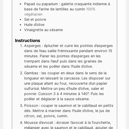
Papad ou papadum : galette craquante indienne à
base de farine de lentilles au cumin
100%
végétarien
Sel et poivre
Huile d’olive
Vinaigrette au sésame
Instructions
Asperges : éplucher et cuire les pointes d’asperges
dans de l’eau salée frémissante pendant environ 15
minutes. Paner les pointes d’asperges en les
trempant dans l’œuf puis dans les graines de
sésame et les poêler dans l’huile d’olive.
Gambas : les couper en deux dans le sens de la
longueur en laissant la carcasse. Les disposer sur
une plaque allant au four, recouverte d’un papier
sulfurisé. Mettre un peu d’huile d’olive, saler et
poivrer. Cuisson 3 à 4 minutes à 140°. Puis les
poêler et déglacer à la sauce sésame.
Poisson : couper le saumon et le cabillaud en petits
dés. Mettre à mariner dans l’huile d’olive, le jus de
citron, sel, poivre, cumin.
Mousse d’avocat : écraser l’avocat à la fourchette,
mélanger avec le saumon et le cabillaud, ajouter de