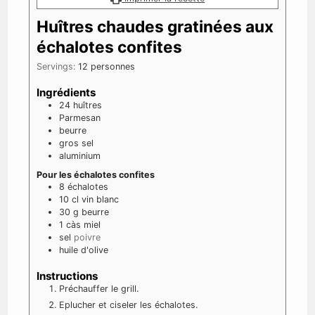
Huîtres chaudes gratinées aux
échalotes confites
Servings:
12
personnes
Ingrédients
24
huîtres
Parmesan
beurre
gros sel
aluminium
Pour les échalotes confites
8
échalotes
10
cl
vin blanc
30
g
beurre
1
càs
miel
sel
poivre
huile d'olive
Instructions
Préchauffer le grill.
Eplucher et ciseler les échalotes.