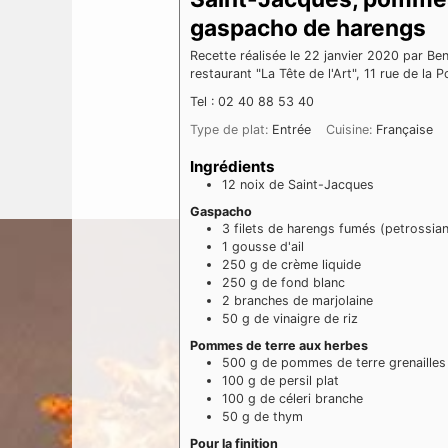
gaspacho de harengs
Recette réalisée le 22 janvier 2020 par 
restaurant "La Tête de l'Art", 11 rue de 
Tel : 02 40 88 53 40
Type de plat:
Entrée
Cuisine:
Française
Ingrédients
12
noix
de Saint-Jacques
Gaspacho
3
filets
de harengs fumés (petrossian
1
gousse
d'ail
250
g
de crème liquide
250
g
de fond blanc
2
branches
de marjolaine
50
g
de vinaigre de riz
Pommes de terre aux herbes
500
g
de pommes de terre grenailles
100
g
de persil plat
100
g
de céleri branche
50
g
de thym
Pour la finition