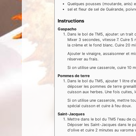
Quelques
pousses
(moutarde, anis) e
sel
et fleur
de sel de Guérande, poivre
Instructions
Gaspacho
Dans le bol de TM5, ajouter: un trait d
Mixer 3 secondes, vitesse 7. Cuire 5 m
la crème et le fond blanc. Cuire 20 mi
Ajouter le vinaigre, assaisonner et m
réserver au frais.
Si on utilise une casserole, cuire 10 m
Pommes de terre
Dans le bol du TM5, ajouter 1 litre d'
déposer les pommes de terre grenaill
cuisson aux herbes. Une fois cuites, le
Si on utilise une casserole, mettre to
spécial cuisson et cuire à feu doux.
Saint-Jacques
Mettre dans le bol du TM5 l'eau de c
Déposer les Saint-Jacques dans le pani
d'olive et cuire 2 minutes au varoma 