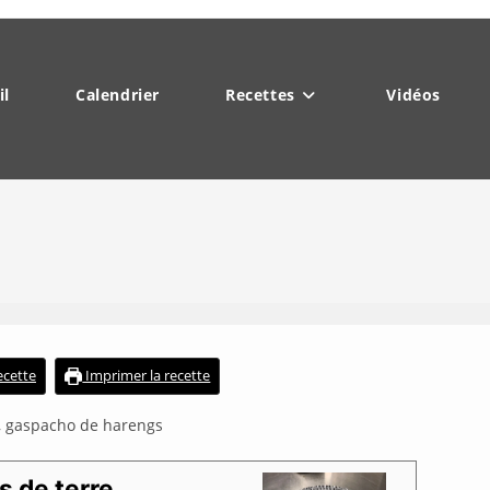
il
Calendrier
Recettes
Vidéos
recette
Imprimer la recette
, gaspacho de harengs
 de terre,