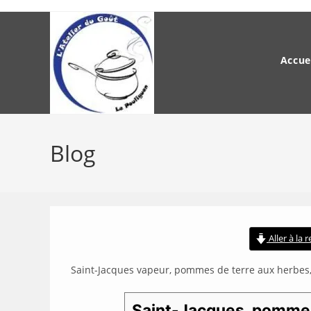
Skip
to
content
Accue
Blog
Aller à la 
Saint-Jacques vapeur, pommes de terre aux herbes
Saint-Jacques, pommes