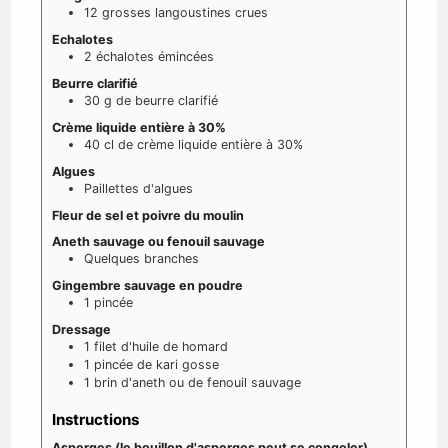
12
grosses langoustines crues
Echalotes
2
échalotes émincées
Beurre clarifié
30
g
de beurre clarifié
Crème liquide entière à 30%
40
cl
de crème liquide entière à 30%
Algues
Paillettes d'algues
Fleur de sel et poivre du moulin
Aneth sauvage ou fenouil sauvage
Quelques branches
Gingembre sauvage en poudre
1
pincée
Dressage
1
filet d'huile de homard
1
pincée de kari gosse
1
brin d'aneth ou de fenouil sauvage
Instructions
Asperges (le bouillon d'asperges peut se congeler)