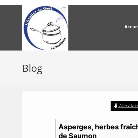
Skip
to
content
Accue
Blog
Aller à la 
Asperges, herbes fraîc
de Saumon