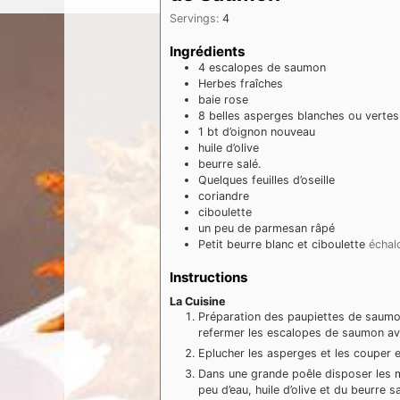
Servings:
4
Ingrédients
4
escalopes de saumon
Herbes fraîches
baie rose
8
belles asperges blanches ou vertes
1
bt d’oignon nouveau
huile d’olive
beurre salé.
Quelques feuilles d’oseille
coriandre
ciboulette
un peu de parmesan râpé
Petit beurre blanc et ciboulette
échal
Instructions
La Cuisine
Préparation des paupiettes de saumon,
refermer les escalopes de saumon ave
Eplucher les asperges et les couper 
Dans une grande poêle disposer les m
peu d’eau, huile d’olive et du beurre sa