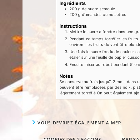
Ingrédients
200
g
de sucre semoule
200
g
d’amandes ou noisettes
Instructions
Mettre le sucre à fondre dans une g
Pendant ce temps torréfier les fruits
environ : les fruits doivent être blon
Une fois le sucre fondu de couleur c
étaler sur une feuille de papier cuiss
Ensuite mixer au robot pendant 5’ env
Notes
Se conserve au frais jusqu’à 2 mois dans u
peuvent être remplacées par des noix, pis
légèrement torréfié
On peut également ajou
VOUS DEVRIEZ ÉGALEMENT AIMER
COOKIES DES 2 FACONS
BAR SA