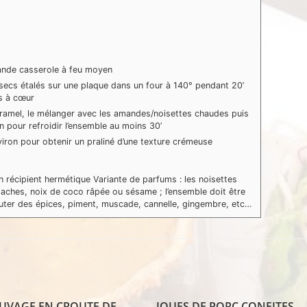
rande casserole à feu moyen
 secs étalés sur une plaque dans un four à 140° pendant 20’
ds à cœur
aramel, le mélanger avec les amandes/noisettes chaudes puis
on pour refroidir l’ensemble au moins 30’
iron pour obtenir un praliné d’une texture crémeuse
n récipient hermétique
Variante de parfums : les noisettes
taches, noix de coco râpée ou sésame ; l’ensemble doit être
ter des épices, piment, muscade, cannelle, gingembre, etc…
UVAGE EN CROUTE DE
JOUES DE PORC CONFITES