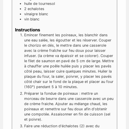
huile de tournesol
2
echalotes
vinaigre blanc
vin blanc
Instructions
Emincer finement les poireaux, les blanchir dans
une eau salée, les égoutter et les réserver. Couper
le chorizo en dés, le mettre dans une casserole
avec la crème fraîche sur feu doux pour laisser
infuser. (la crème va épaissir et se colorer). Couper
le filet de saumon en pavé de 5 cm de large. Mettre
à chauffer une poêle huilée puis y placer les pavés
côté peau, laisser cuire quelques minutes. Huiler la
plaque du four, la saler, poivrer, y placer les pavés
côté chair sur le fond de la plaque et placer au four
(160°) pendant 5 à 10 minutes.
Préparer la fondue de poireaux : mettre un
morceau de beurre dans une casserole avec un peu
de crème fraiche. Ajouter au mélange chaud, les
poireaux et remettre sur feu doux afin d'obtenir
une compotée. Assaisonner en fin de cuisson (sel
et poivre).
Faire une réduction d'échalotes (2) avec du