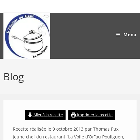
Skip
to
content
Menu
Blog
Aller à la recette
Imprimer la recette
Recette réalisée le 9 octobre 2013 par Thomas Pux,
jeune chef du restaurant “La Voile d’Or”au Pouliguen,