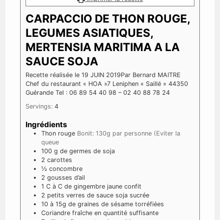
CARPACCIO DE THON ROUGE,
LEGUMES ASIATIQUES,
MERTENSIA MARITIMA A LA
SAUCE SOJA
Recette réalisée le 19 JUIN 2019
Par Bernard MAITRE
Chef du restaurant « HOA »
7 Leniphen « Saillé »
44350
Guérande
Tel : 06 89 54 40 98 – 02 40 88 78 24
Servings:
4
Ingrédients
Thon rouge
Bonit: 130g par personne (Eviter la
queue
100
g
de germes de soja
2
carottes
½
concombre
2
gousses
d’ail
1
C
à C de gingembre jaune confit
2
petits verres de sauce soja sucrée
10
à 15g de graines de sésame torréfiées
Coriandre fraîche en quantité suffisante