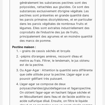
généralement les substances pectines sont des
polyosides, rattachées aux glucides. Ce sont des
substances exclusivement d’origine végétale. Les
pectines sont présentes en grande quantité dans
les parois primaires dicotylédones, et en particulier
dans les parois végétales de nombreux fruits et
légumes. Elles sont extraites industriellement des
coproduits de l’industrie des jus de fruits,
principalement des agrumes et en moindre quantité
des marcs de pomme.
Pectine maison :
– grains de cassis séchés et broyés
-pépins d’oranges amères, recouvrir d’eau et
mettre au frais. Filtrer, le lendemain, le jus obtenu
est de la pectine.
Ou Agar-Agar : Attention la quantité sera différente
que celle utilisée pour la pectine. L’agar-agar a un
pouvoir gélifiant très puissant.
L’agar-agar se compose de deux
polysaccharides(glucidel’agarose et l’agaropectine.
On obtient l’agar-agar en hachant l’algue séchée et
en l’ébouillantant dans l’eau et de l’acide acétite ou
acide sulfurique dilué. Ensuite, on filtre le liquide