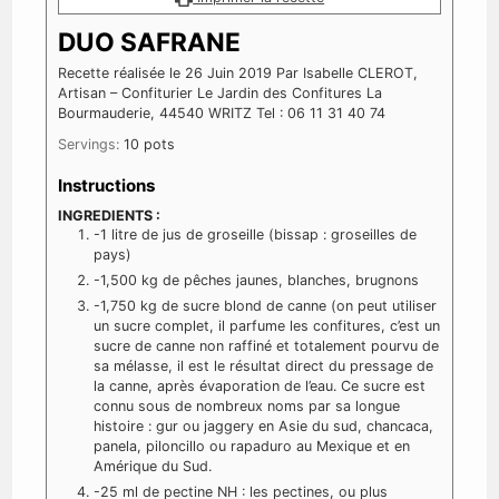
DUO SAFRANE
Recette réalisée le 26 Juin 2019 Par Isabelle CLEROT,
Artisan – Confiturier Le Jardin des Confitures La
Bourmauderie, 44540 WRITZ Tel : 06 11 31 40 74
Servings:
10
pots
Instructions
INGREDIENTS :
-1 litre de jus de groseille (bissap : groseilles de
pays)
-1,500 kg de pêches jaunes, blanches, brugnons
-1,750 kg de sucre blond de canne (on peut utiliser
un sucre complet, il parfume les confitures, c’est un
sucre de canne non raffiné et totalement pourvu de
sa mélasse, il est le résultat direct du pressage de
la canne, après évaporation de l’eau. Ce sucre est
connu sous de nombreux noms par sa longue
histoire : gur ou jaggery en Asie du sud, chancaca,
panela, piloncillo ou rapaduro au Mexique et en
Amérique du Sud.
-25 ml de pectine NH : les pectines, ou plus