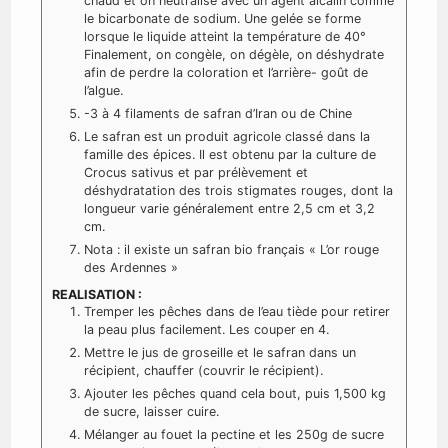
chaud et on neutralise avec un agent alcalin comme
le bicarbonate de sodium. Une gelée se forme
lorsque le liquide atteint la température de 40°
Finalement, on congèle, on dégèle, on déshydrate
afin de perdre la coloration et l’arrière- goût de
l’algue.
-3 à 4 filaments de safran d’Iran ou de Chine
Le safran est un produit agricole classé dans la
famille des épices. Il est obtenu par la culture de
Crocus sativus et par prélèvement et
déshydratation des trois stigmates rouges, dont la
longueur varie généralement entre 2,5 cm et 3,2
cm.
Nota : il existe un safran bio français « L’or rouge
des Ardennes »
REALISATION :
Tremper les pêches dans de l’eau tiède pour retirer
la peau plus facilement. Les couper en 4.
Mettre le jus de groseille et le safran dans un
récipient, chauffer (couvrir le récipient).
Ajouter les pêches quand cela bout, puis 1,500 kg
de sucre, laisser cuire.
Mélanger au fouet la pectine et les 250g de sucre