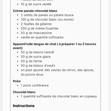
10
g
de sucre vanillé
Crème panais-chocolat blanc
2
unités
de panais ou patate douce
100
g
de chocolat blanc (ou moins)
2
feuilles
de gélatine
250
g
de crème fouettée
50
g
de mascarpone
vanille
en quantité suffisante
Appareil tuile langue de chat ( à préparer 1 ou 2 heures
avant)
50
g
de beurre ramolli
50
g
de sucre glace
50
g
de farine
50
g
de blancs d'oeufs
on peut ajouter des zestes de citron, des épices,
du poivre doux.
Poire
1
poire conférence
Chocolat blanc
1
quantité
suffisante de chocolat blanc en copeaux
Instructions