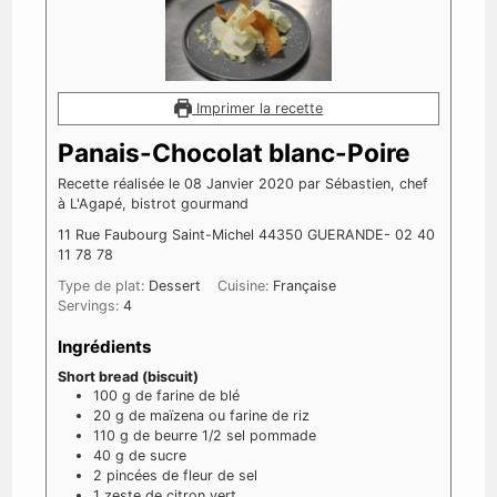
Imprimer la recette
Panais-Chocolat blanc-Poire
Recette réalisée le 08 Janvier 2020 par Sébastien, chef
à L'Agapé, bistrot gourmand
11 Rue Faubourg Saint-Michel 44350 GUERANDE- 02 40
11 78 78
Type de plat:
Dessert
Cuisine:
Française
Servings:
4
Ingrédients
Short bread (biscuit)
100
g
de farine de blé
20
g
de maïzena ou farine de riz
110
g
de beurre 1/2 sel pommade
40
g
de sucre
2
pincées
de fleur de sel
1
zeste
de citron vert