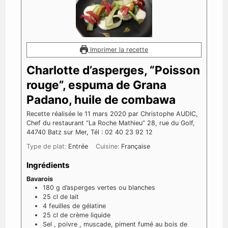
Imprimer la recette
Charlotte d’asperges, “Poisson
rouge”, espuma de Grana
Padano, huile de combawa
Recette réalisée le 11 mars 2020 par Christophe AUDIC,
Chef du restaurant “La Roche Mathieu” 28, rue du Golf,
44740 Batz sur Mer, Tél : 02 40 23 92 12
Type de plat:
Entrée
Cuisine:
Française
Ingrédients
Bavarois
180
g
d’asperges vertes ou blanches
25
cl
de lait
4
feuilles
de gélatine
25
cl
de crème liquide
Sel
, poivre
, muscade, piment fumé au bois de