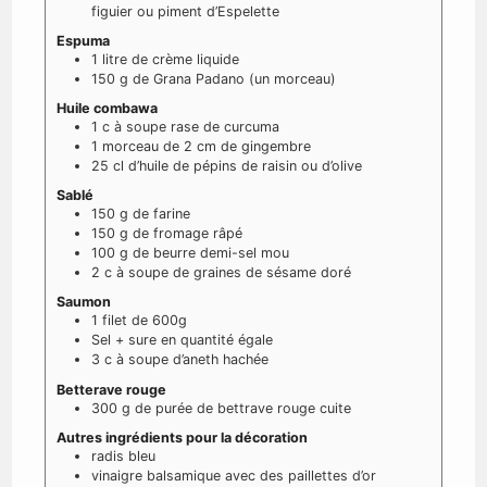
figuier ou piment d’Espelette
Espuma
1
litre
de crème liquide
150
g
de Grana Padano (un morceau)
Huile combawa
1
c à soupe
rase de curcuma
1
morceau
de 2 cm de gingembre
25
cl
d’huile de pépins de raisin ou d’olive
Sablé
150
g
de farine
150
g
de fromage râpé
100
g
de beurre demi-sel mou
2
c à soupe
de graines de sésame doré
Saumon
1
filet
de 600g
Sel
+ sure
en quantité égale
3
c à soupe
d’aneth hachée
Betterave rouge
300
g
de purée de bettrave rouge cuite
Autres ingrédients pour la décoration
radis
bleu
vinaigre
balsamique
avec des paillettes d’or