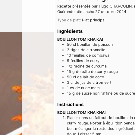
Recette présentée par Hugo CHARCOLIN, res
Guérande, dimanche 27 octobre 2024
Type de plat:
Plat principal
Ingrédients
BOUILLON TOM KHA KAI
50
cl
bouillon de poisson
3
tiges
de citronnelle
10
feuilles
de combawa
5
feuilles
de curry
1/2
racine
de curcuma
15
g
de pâte de curry rouge
50
cl
de lait de coco
3
cl
de jus de citron vert
1
cs
de nuoc mam
15
g
de sucre non raffiné ou de sucr
Instructions
BOUILLON TOM KHA KHAI
Placer dans un faitout, le bouillon, la
curry rouge. Porter à ébullition penda
bol, mélanger le reste des ingrédients
doux. Laisser 5 mn.