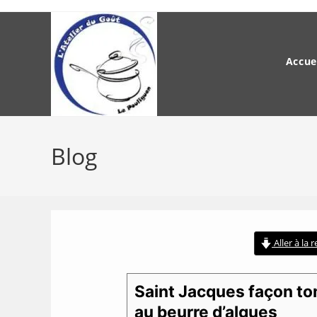
Skip
to
content
Accue
Blog
Aller à la 
Saint Jacques façon t
au beurre d’algues