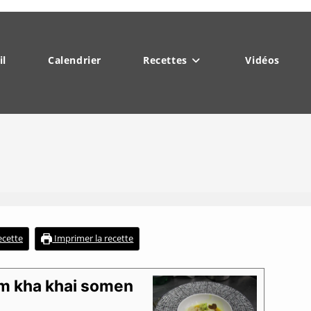
il
Calendrier
Recettes
Vidéos
recette
Imprimer la recette
om kha khai somen