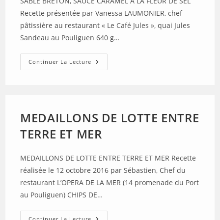
SABLE BRETON, SAUCE CARAMEL A LA FLEUR DE SEL
Recette présentée par Vanessa LAUMONIER, chef
pâtissière au restaurant « Le Café Jules », quai Jules
Sandeau au Pouliguen 640 g…
SABLE
Continuer La Lecture
BRETON,
SAUCE
CARAMEL
A
LA
FLEUR
DE
MEDAILLONS DE LOTTE ENTRE
SEL
TERRE ET MER
MEDAILLONS DE LOTTE ENTRE TERRE ET MER Recette
réalisée le 12 octobre 2016 par Sébastien, Chef du
restaurant L’OPERA DE LA MER (14 promenade du Port
au Pouliguen) CHIPS DE…
MEDAILLONS
Continuer La Lecture