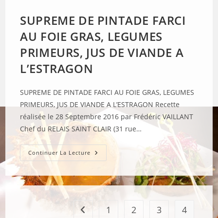
SAUCE
MEXICAINE
SUPREME DE PINTADE FARCI
AU FOIE GRAS, LEGUMES
PRIMEURS, JUS DE VIANDE A
L’ESTRAGON
SUPREME DE PINTADE FARCI AU FOIE GRAS, LEGUMES
PRIMEURS, JUS DE VIANDE A L’ESTRAGON Recette
réalisée le 28 Septembre 2016 par Frédéric VAILLANT
Chef du RELAIS SAINT CLAIR (31 rue…
SUPREME
Continuer La Lecture
DE
PINTADE
FARCI
AU
FOIE
GRAS,
LEGUMES
PRIMEURS,
1
2
3
4
Go to the previous page
JUS