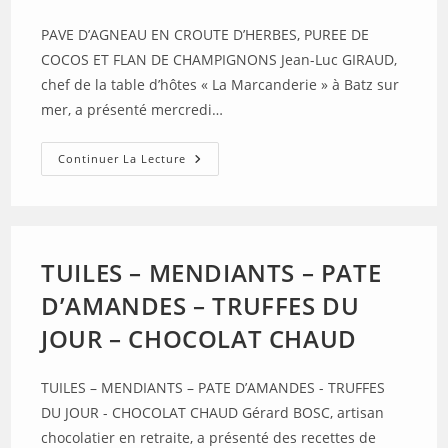
PAVE D’AGNEAU EN CROUTE D’HERBES, PUREE DE
COCOS ET FLAN DE CHAMPIGNONS Jean-Luc GIRAUD,
chef de la table d’hôtes « La Marcanderie » à Batz sur
mer, a présenté mercredi…
PAVE
Continuer La Lecture
D’AGNEAU
EN
CROUTE
D’HERBES,
PUREE
DE
COCOS
TUILES – MENDIANTS – PATE
ET
FLAN
D’AMANDES – TRUFFES DU
DE
CHAMPIGNONS
JOUR – CHOCOLAT CHAUD
TUILES – MENDIANTS – PATE D’AMANDES - TRUFFES
DU JOUR - CHOCOLAT CHAUD Gérard BOSC, artisan
chocolatier en retraite, a présenté des recettes de