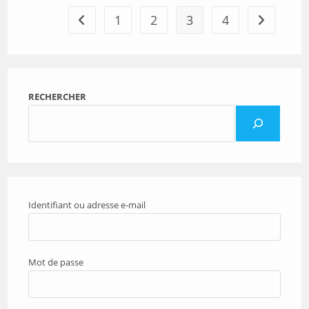
1
2
3
4
Go to the previous page
Aller à la 
RECHERCHER
Identifiant ou adresse e-mail
Mot de passe