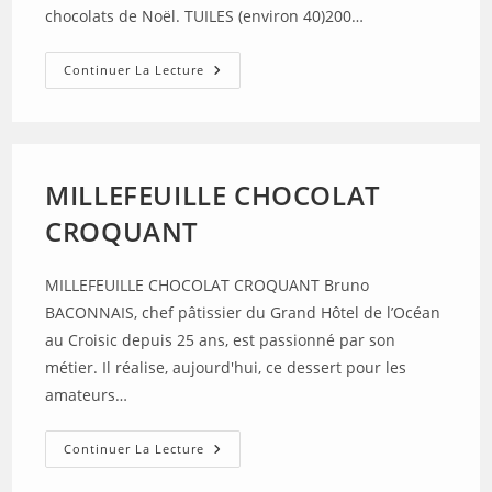
chocolats de Noël. TUILES (environ 40)200…
TUILES
Continuer La Lecture
–
MENDIANTS
–
PATE
D’AMANDES
–
TRUFFES
MILLEFEUILLE CHOCOLAT
DU
JOUR
CROQUANT
–
CHOCOLAT
CHAUD
MILLEFEUILLE CHOCOLAT CROQUANT Bruno
BACONNAIS, chef pâtissier du Grand Hôtel de l’Océan
au Croisic depuis 25 ans, est passionné par son
métier. Il réalise, aujourd'hui, ce dessert pour les
amateurs…
MILLEFEUILLE
Continuer La Lecture
CHOCOLAT
CROQUANT