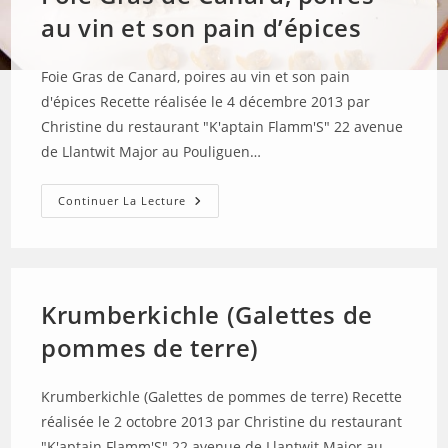
au vin et son pain d’épices
Foie Gras de Canard, poires au vin et son pain
d'épices Recette réalisée le 4 décembre 2013 par
Christine du restaurant "K'aptain Flamm'S" 22 avenue
de Llantwit Major au Pouliguen…
Foie
Continuer La Lecture
Gras
De
Canard,
Poires
Au
Vin
Et
Krumberkichle (Galettes de
Son
Pain
pommes de terre)
D’épices
Krumberkichle (Galettes de pommes de terre) Recette
réalisée le 2 octobre 2013 par Christine du restaurant
"K'aptain Flamm'S" 22 avenue de Llantwit Major au