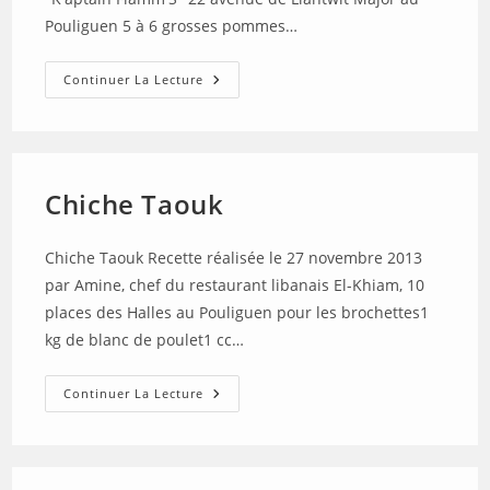
Pouliguen 5 à 6 grosses pommes…
Krumberkichle
Continuer La Lecture
(Galettes
De
Pommes
De
Terre)
Chiche Taouk
Chiche Taouk Recette réalisée le 27 novembre 2013
par Amine, chef du restaurant libanais El-Khiam, 10
places des Halles au Pouliguen pour les brochettes1
kg de blanc de poulet1 cc…
Chiche
Continuer La Lecture
Taouk